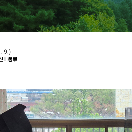
9.)
 선비풍류