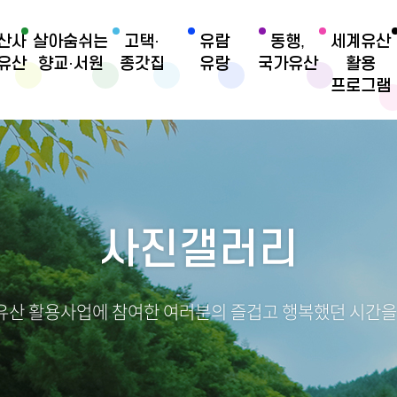
산사
살아숨쉬는
고택·
유람
동행,
세계유산
유산
향교·서원
종갓집
유랑
국가유산
활용
프로그램
사진갤러리
산 활용사업에 참여한 여러분의 즐겁고 행복했던 시간을