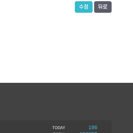
수정
뒤로
186
TODAY