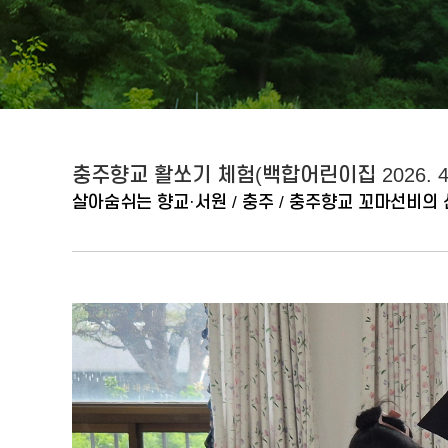
충주향교 활쏘기 체험(백합어린이집 2026. 4. 
살아숨쉬는 향교·서원 / 충주 / 충주향교 꼬마선비의