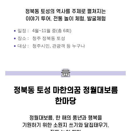
정북동 토성의 역사를 주제로 펼쳐지는
이야기 투어, 전통 놀이 체험, 발굴체험
일정 :
4월~11월 중(총 6회)
장소 :
청주 정북동 토성
대상 :
청주시민, 관광객 등 누구나
정북동 토성 마한의꿈
정월대보름
한마당
정월대보름, 한 해의 풍년과 행복을
기원하기 위한 소원지 쓰기와 달집태우기,