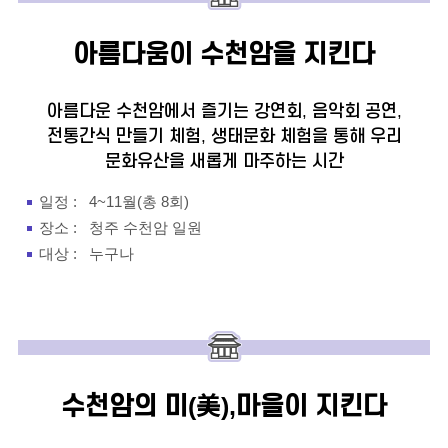
아름다움이 수천암을
지킨다
아름다운 수천암에서 즐기는 강연회, 음악회 공연,
전통간식 만들기 체험,
생태문화 체험을 통해 우리
문화유산을 새롭게 마주하는 시간
일정 :
4~11월(총 8회)
장소 :
청주 수천암 일원
대상 :
누구나
수천암의 미(美),
마을이 지킨다