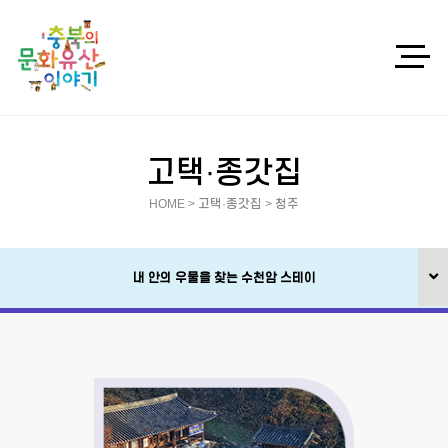
고택·종갓집
HOME > 고택·종갓집 > 청주
내 안의 우물을 찾는
수천암 스테이