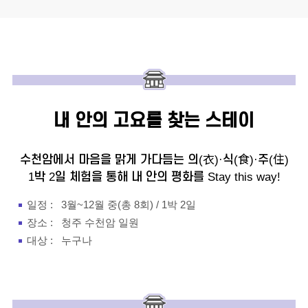
내 안의 고요를
찾는 스테이
수천암에서 마음을 맑게 가다듬는
의(衣)·식(食)·주(住)
1박 2일 체험을 통해
내 안의 평화를 Stay this way!
일정 :
3월~12월 중(총 8회) / 1박 2일
장소 :
청주 수천암 일원
대상 :
누구나