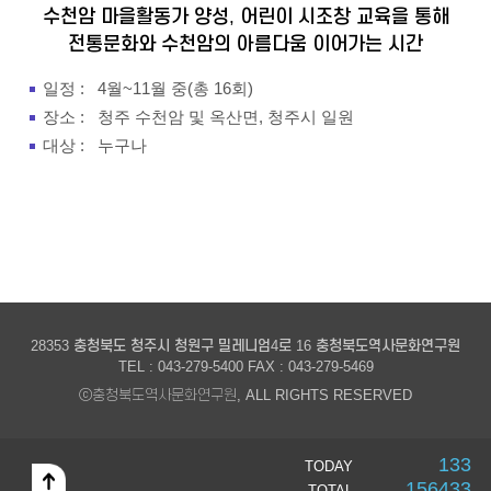
수천암 마을활동가 양성, 어린이 시조창 교육을 통해
전통문화와 수천암의 아름다움 이어가는 시간
일정 :
4월~11월 중(총 16회)
장소 :
청주 수천암 및 옥산면, 청주시 일원
대상 :
누구나
28353 충청북도 청주시 청원구 밀레니엄4로 16 충청북도역사문화연구원
TEL : 043-279-5400 FAX : 043-279-5469
ⓒ충청북도역사문화연구원, ALL RIGHTS RESERVED
133
TODAY
156433
TOTAL