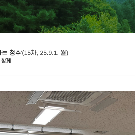
주'(15차, 25.9.1. 월)
 함께