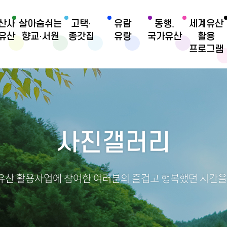
산사
살아숨쉬는
고택·
유람
동행,
세계유산
유산
향교·서원
종갓집
유랑
국가유산
활용
프로그램
사진갤러리
산 활용사업에 참여한 여러분의 즐겁고 행복했던 시간을